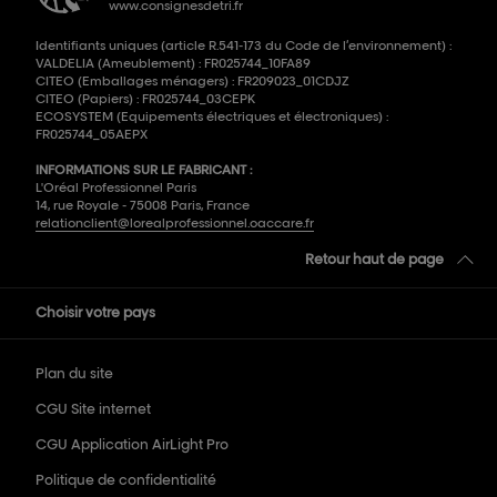
www.consignesdetri.fr
Identifiants uniques (article R.541-173 du Code de l’environnement) :
VALDELIA (Ameublement) : FR025744_10FA89
CITEO (Emballages ménagers) : FR209023_01CDJZ
CITEO (Papiers) : FR025744_03CEPK
ECOSYSTEM (Equipements électriques et électroniques) :
FR025744_05AEPX
INFORMATIONS SUR LE FABRICANT :
L'Oréal Professionnel Paris
14, rue Royale - 75008 Paris, France
relationclient@lorealprofessionnel.oaccare.fr
Retour haut de page
Choisir votre pays
Plan du site
CGU Site internet
CGU Application AirLight Pro
Politique de confidentialité