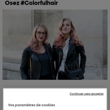
Osez #Colorfulhair
Cathy
et
Cindy
de
The World Of Sisters
souhaitaient un
Continuer sans accepter
look sur-mesure avec une coloration personnalisée
réalisée par un professionnel en salon de coiffure.
Vos paramètres de cookies