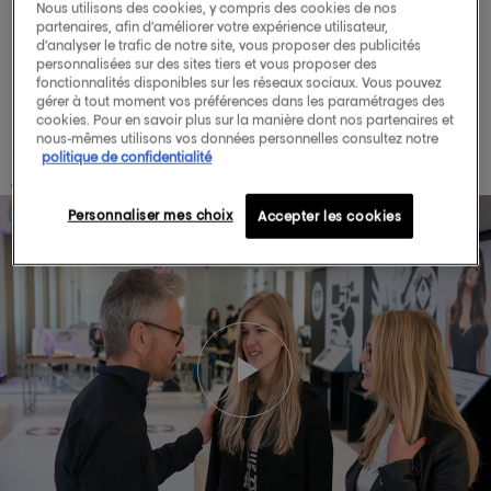
Nous utilisons des cookies, y compris des cookies de nos
Découvrez leur expérience
#Colorfulhair
!
partenaires, afin d’améliorer votre expérience utilisateur,
d’analyser le trafic de notre site, vous proposer des publicités
personnalisées sur des sites tiers et vous proposer des
fonctionnalités disponibles sur les réseaux sociaux. Vous pouvez
gérer à tout moment vos préférences dans les paramétrages des
cookies. Pour en savoir plus sur la manière dont nos partenaires et
nous-mêmes utilisons vos données personnelles consultez notre
Une rencontre (très) colorée
politique de confidentialité
#HairColorIsTheNewMakeUp
Personnaliser mes choix
Accepter les cookies