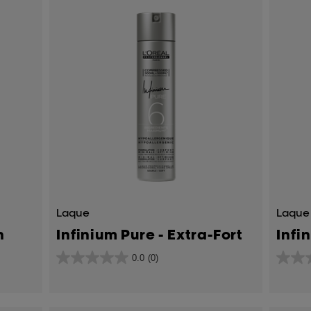
Laque
Laque
n
Infinium Pure - Extra-Fort
Infi
0.0
(0)
0.0
0.0
sur
sur
5
5
étoiles.
étoiles.