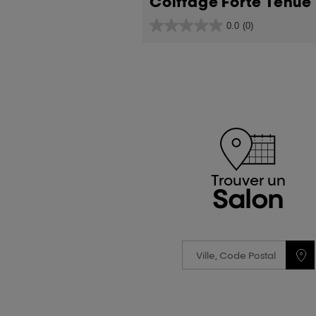
Coiffage Forte Tenue
0.0
(0)
0.0
sur
5
étoiles.
Trouver un
Salon