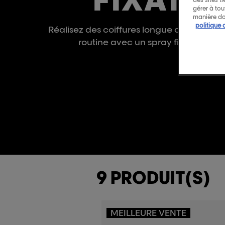
gérer à to
manière do
politique 
Réalisez des coiffures longue durée en c
routine avec un spray fixant ou un
9 PRODUIT(S)
MEILLEURE VENTE