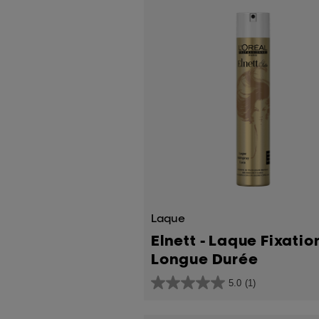
Laque
Elnett - Laque Fixatio
Longue Durée
5.0
(1)
5.0
sur
5
étoiles.
1