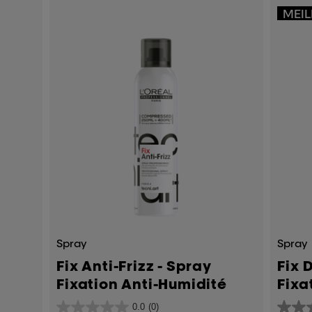
MEIL
Spray
Spray
Fix Anti-Frizz - Spray
Fix 
Fixation Anti-Humidité
Fixa
0.0
(0)
0.0
5.0