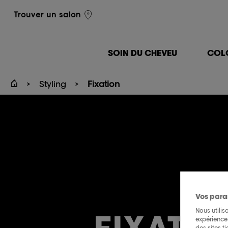
L'Oréal Professionnel
Trouver un salon
SOIN DU CHEVEU
COL
Styling
Fixation
Vos para
Nous utilis
FIXATI
expérience 
des sites t