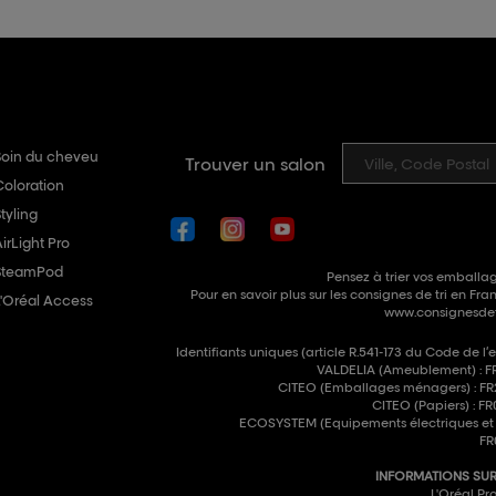
Soin du cheveu
Trouver un salon
Coloration
tyling
irLight Pro
SteamPod
Pensez à trier vos emballag
Pour en savoir plus sur les consignes de tri en Fran
L'Oréal Access
www.consignesdetr
Identifiants uniques (article R.541-173 du Code de l’
VALDELIA (Ameublement) : F
CITEO (Emballages ménagers) : F
CITEO (Papiers) : 
ECOSYSTEM (Equipements électriques et é
FR
INFORMATIONS SUR 
L'Oréal Pro