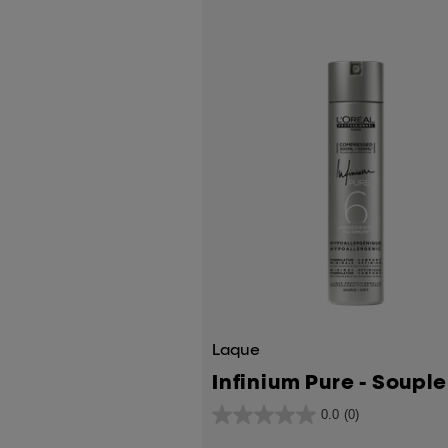
avis
Laque
Infinium Pure - Souple
0.0
(0)
0.0
sur
5