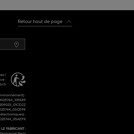
Retour haut de page
es !
ce :
i.fr
environnement) :
R025744_10FA89
R209023_01CDJZ
FR025744_03CEPK
lectroniques) :
025744_05AEPX
LE FABRICANT :
fessionnel Paris