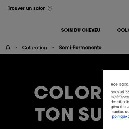
L'Oréal Professionnel
Trouver un salon
SOIN DU CHEVEU
COL
Coloration
Semi-Permanente
COLORAT
Vos para
Nous utilis
expérience 
des sites t
TON SUR 
gérer à to
manière do
politique 