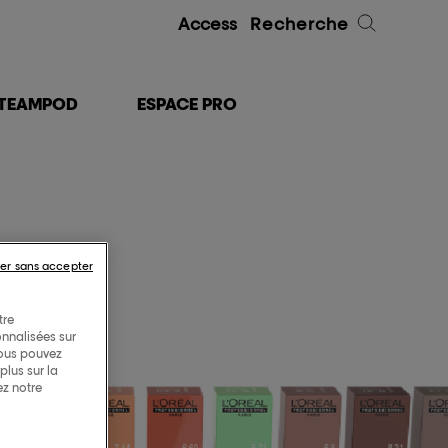
Access
Recherche
TEAMPOD
ESPACE PRO
er sans accepter
tre
onnalisées sur
Vous pouvez
lus sur la
ez notre