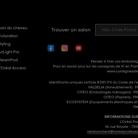
Soin du cheveu
Trouver un salon
Coloration
tyling
irLight Pro
SteamPod
Pensez à trier vos emballag
Pour en savoir plus sur les consignes de tri en Fran
L'Oréal Access
www.consignesdetr
Identifiants uniques (article R.541-173 du Code de l’
VALDELIA (Ameublement) : F
CITEO (Emballages ménagers) : F
CITEO (Papiers) : 
ECOSYSTEM (Equipements électriques et é
FR
INFORMATIONS SUR 
L'Oréal Pro
14, rue Royale - 75
relationclient@lorealprofessi