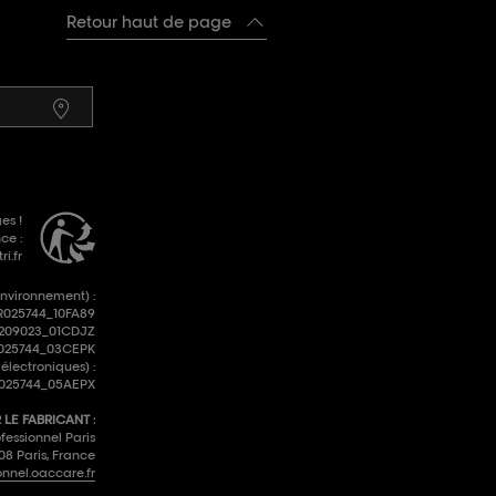
Retour haut de page
es !
ce :
i.fr
environnement) :
R025744_10FA89
R209023_01CDJZ
FR025744_03CEPK
lectroniques) :
025744_05AEPX
LE FABRICANT :
fessionnel Paris
008 Paris, France
onnel.oaccare.fr