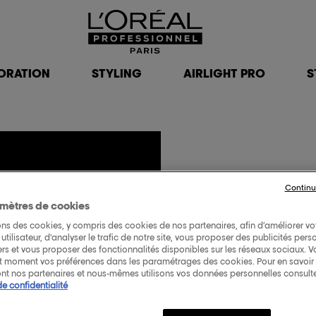
ORATION
STYLING
AIRLIGHT PRO
S
Continu
ION
mètres de cookies
ons des cookies, y compris des cookies de nos partenaires, afin d’améliorer vo
utilisateur, d’analyser le trafic de notre site, vous proposer des publicités pers
iers et vous proposer des fonctionnalités disponibles sur les réseaux sociaux. 
TON
ut moment vos préférences dans les paramétrages des cookies. Pour en savoir p
nt nos partenaires et nous-mêmes utilisons vos données personnelles consult
de confidentialité