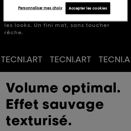
L'Oréal Professionnel | Tecni.art
Lien
Personnaliser mes choix
Accepter les cookies
sur
Le spray Volume Panache apporte un
la
volume sauvage pour sublimer tous
même
page.
les looks. Un fini mat, sans toucher
rêche.
TECNI.ART
TECNI.ART
TECNI.A
RT
TECNI.ART
Volume optimal.
Effet sauvage
texturisé.