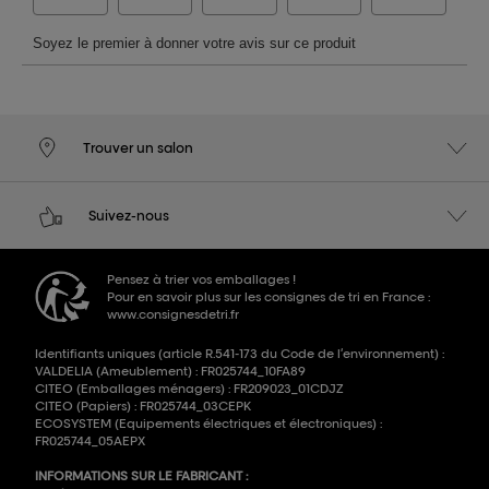
Trouver un salon
Suivez-nous
Pensez à trier vos emballages !
Pour en savoir plus sur les consignes de tri en France :
www.consignesdetri.fr
Identifiants uniques (article R.541-173 du Code de l’environnement) :
VALDELIA (Ameublement) : FR025744_10FA89
CITEO (Emballages ménagers) : FR209023_01CDJZ
CITEO (Papiers) : FR025744_03CEPK
ECOSYSTEM (Equipements électriques et électroniques) :
FR025744_05AEPX
INFORMATIONS SUR LE FABRICANT :