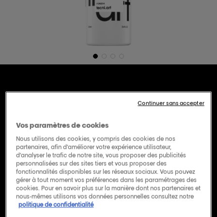
Volume Panache -
Continuer sans accepter
Spray Volume
Vos paramètres de cookies
Nous utilisons des cookies, y compris des cookies de nos
Sauvage
partenaires, afin d’améliorer votre expérience utilisateur,
d’analyser le trafic de notre site, vous proposer des publicités
personnalisées sur des sites tiers et vous proposer des
250 ML - Tecni.art
fonctionnalités disponibles sur les réseaux sociaux. Vous pouvez
gérer à tout moment vos préférences dans les paramétrages des
cookies. Pour en savoir plus sur la manière dont nos partenaires et
(0)
Rédiger un avis
Aucune
nous-mêmes utilisons vos données personnelles consultez notre
valeur
politique de confidentialité
de
notation