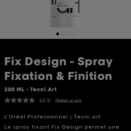
Fix Design - Spray
Fixation & Finition
200 ML - Tecni.art
5.0
(1)
Rédiger un avis
5.0
étoiles
sur
L'Oréal Professionnel | Tecni.art
5,
valeur
de
Le spray fixant Fix Design permet une
la