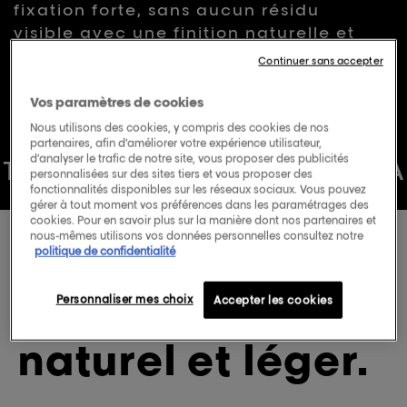
fixation forte, sans aucun résidu
note
moyenne.
visible avec une finition naturelle et
Read
brillante.
a
Continuer sans accepter
Review.
Lien
sur
Vos paramètres de cookies
la
même
Nous utilisons des cookies, y compris des cookies de nos
page.
partenaires, afin d’améliorer votre expérience utilisateur,
d’analyser le trafic de notre site, vous proposer des publicités
TECNI.ART
TECNI.ART
TECNI.A
personnalisées sur des sites tiers et vous proposer des
fonctionnalités disponibles sur les réseaux sociaux. Vous pouvez
RT
TECNI.ART
gérer à tout moment vos préférences dans les paramétrages des
cookies. Pour en savoir plus sur la manière dont nos partenaires et
nous-mêmes utilisons vos données personnelles consultez notre
Spray tenue
politique de confidentialité
maximale, fini
Personnaliser mes choix
Accepter les cookies
naturel et léger.