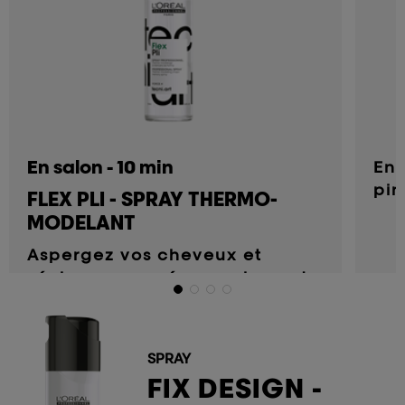
En salon - 10 min
Enr
pin
FLEX PLI - SPRAY THERMO-
déf
MODELANT
Aspergez vos cheveux et
séchez pour créer une base de
travail.
SPRAY
FIX DESIGN -