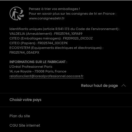
Pensez à trier vos emballages !
Pour en savoir plus sur les consignes de tri en France :
www.consignesdetri.fr
Identifiants uniques (article R.541-173 du Code de l’environnement) :
VALDELIA (Ameublement) : FR025744_10FA89
CITEO (Emballages ménagers) : FR209023_01CDJZ
CITEO (Papiers) : FR025744_03CEPK
ECOSYSTEM (Equipements électriques et électroniques) :
FR025744_05AEPX
INFORMATIONS SUR LE FABRICANT :
L'Oréal Professionnel Paris
14, rue Royale - 75008 Paris, France
relationclient@lorealprofessionnel.oaccare.fr
Retour haut de page
Choisir votre pays
Plan du site
CGU Site internet