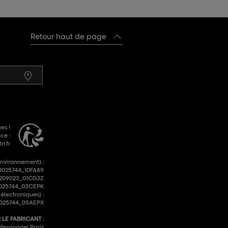
Retour haut de page
es !
ce :
i.fr
environnement) :
R025744_10FA89
R209023_01CDJZ
FR025744_03CEPK
lectroniques) :
025744_05AEPX
LE FABRICANT :
fessionnel Paris