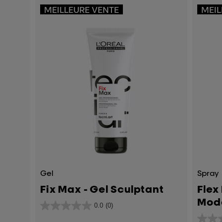
MEILLEURE VENTE
MEIL
Gel
Spray
Fix Max - Gel Sculptant
Flex
Mod
0.0
(0)
0.0
sur
5
0.0