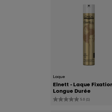
Laque
Elnett - Laque Fixatio
Longue Durée
5.0
(1)
5.0
sur
5
étoiles.
1