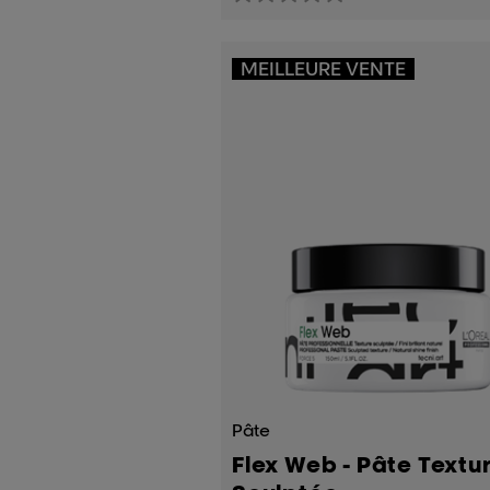
sur
5
étoiles.
1
avis
MEILLEURE VENTE
Pâte
Flex Web - Pâte Textu