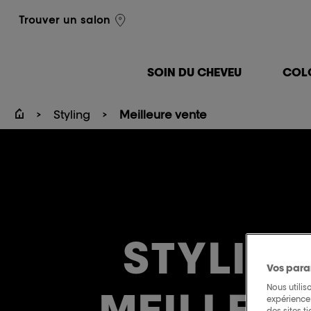
L'Oréal Professionnel
Trouver un salon
SOIN DU CHEVEU
COL
Styling
Meilleure vente
STYLING
Vos para
Nous utilis
MEILLEU
expérience 
des sites t