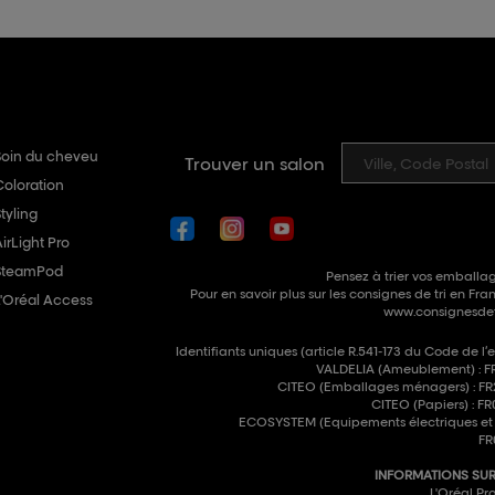
Soin du cheveu
Trouver un salon
Coloration
tyling
irLight Pro
SteamPod
Pensez à trier vos emballag
Pour en savoir plus sur les consignes de tri en Fran
L'Oréal Access
www.consignesdetr
Identifiants uniques (article R.541-173 du Code de l’
VALDELIA (Ameublement) : F
CITEO (Emballages ménagers) : F
CITEO (Papiers) : 
ECOSYSTEM (Equipements électriques et é
FR
INFORMATIONS SUR 
L'Oréal Pro