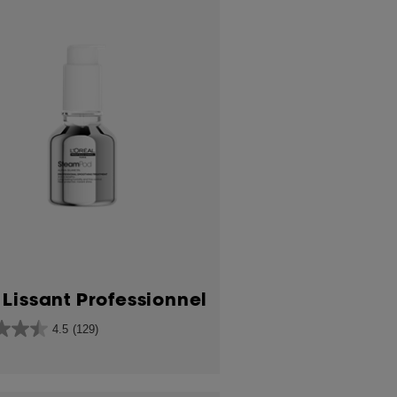
m
 Lissant Professionnel
4.5
(129)