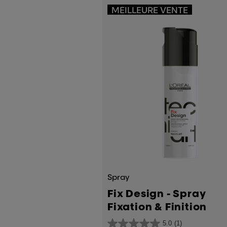
avis
MEILLEURE VENTE
Spray
Fix Design - Spray
Fixation & Finition
5.0
(1)
5.0