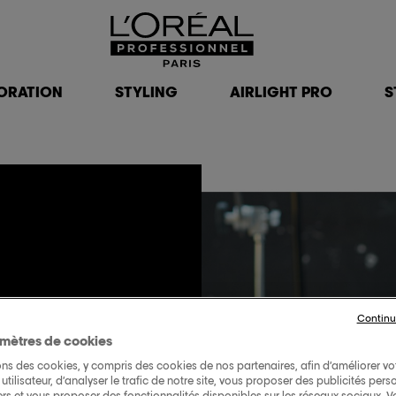
ORATION
STYLING
AIRLIGHT PRO
S
 -
Continu
mètres de cookies
ons des cookies, y compris des cookies de nos partenaires, afin d’améliorer vo
RES
utilisateur, d’analyser le trafic de notre site, vous proposer des publicités pers
iers et vous proposer des fonctionnalités disponibles sur les réseaux sociaux. 