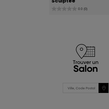
Sculptée
0.0
(0)
0.0
sur
5
étoiles.
Trouver un
Salon