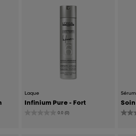
Laque
Séru
n
Infinium Pure - Fort
Soin
0.0
(0)
0.0
4.5
sur
sur
5
5
étoiles.
étoiles.
129
avis