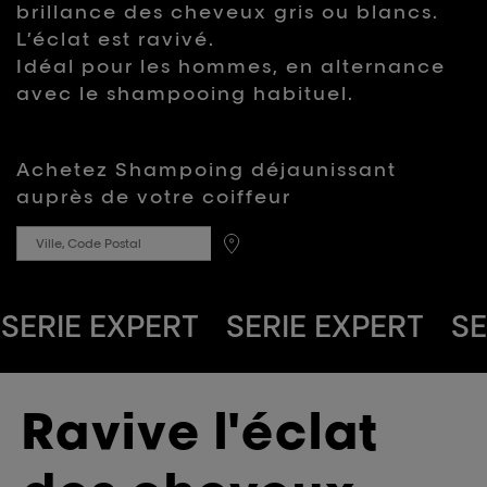
brillance des cheveux gris ou blancs.
note
moyenne.
L’éclat est ravivé.
Read
Idéal pour les hommes, en alternance
50
Reviews.
avec le shampooing habituel.
Lien
sur
la
même
Achetez
Shampoing déjaunissant
page.
auprès de votre coiffeur
SERIE EXPERT
SERIE EXPERT
SE
RIE EXPERT
SERIE EXPERT
Ravive l'éclat