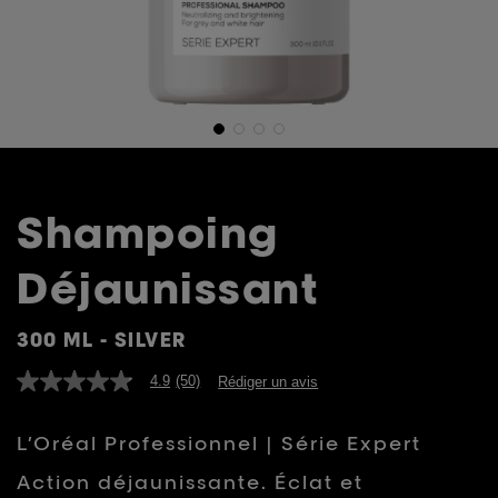
Shampoing
Déjaunissant
300 ML - SILVER
4.9
(50)
Rédiger un avis
4.9
étoiles
sur
L’Oréal Professionnel | Série Expert
5,
valeur
de
Action déjaunissante. Éclat et
la