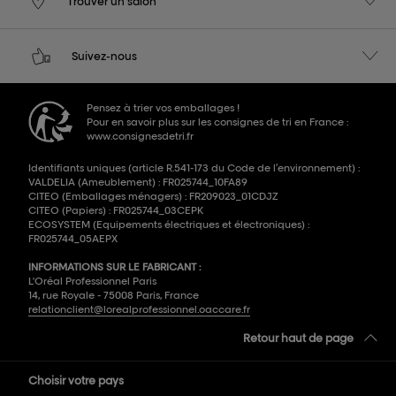
Trouver un salon
Suivez-nous
Pensez à trier vos emballages !
Pour en savoir plus sur les consignes de tri en France :
www.consignesdetri.fr
Identifiants uniques (article R.541-173 du Code de l’environnement) :
VALDELIA (Ameublement) : FR025744_10FA89
CITEO (Emballages ménagers) : FR209023_01CDJZ
CITEO (Papiers) : FR025744_03CEPK
ECOSYSTEM (Equipements électriques et électroniques) :
FR025744_05AEPX
INFORMATIONS SUR LE FABRICANT :
L'Oréal Professionnel Paris
14, rue Royale - 75008 Paris, France
relationclient@lorealprofessionnel.oaccare.fr
Retour haut de page
Choisir votre pays