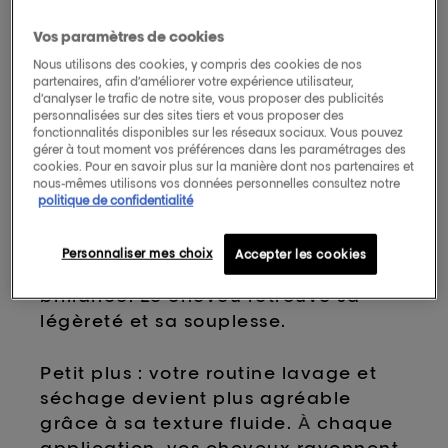
embellit les teintes grises et
Vos paramètres de cookies
blanches à la perfection. Ses
Nous utilisons des cookies, y compris des cookies de nos
pigments violets aident à éliminer
partenaires, afin d’améliorer votre expérience utilisateur,
les reflets jaunes ou cuivrés non
d’analyser le trafic de notre site, vous proposer des publicités
personnalisées sur des sites tiers et vous proposer des
voulus, préservant et sublimant
fonctionnalités disponibles sur les réseaux sociaux. Vous pouvez
ainsi les cheveux, plus radieux que
gérer à tout moment vos préférences dans les paramétrages des
jamais.
cookies. Pour en savoir plus sur la manière dont nos partenaires et
nous-mêmes utilisons vos données personnelles consultez notre
politique de confidentialité
Enrichi en magnésium acétate, le
Shampoing Silver de L'Oréal
Personnaliser mes choix
Accepter les cookies
Professionnel offre plus de
brillance. Le cheveu retrouve sa
légèreté et sa souplesse.
Petit plus : votre routine lavage et
séchage devient plus agréable
grâce à sa texture fluide.
À
chaque
application, vos cheveux rayonnent