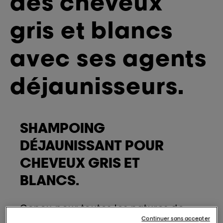
des cheveux
gris et blancs
avec ses agents
déjaunisseurs.
SHAMPOING
DÉJAUNISSANT POUR
CHEVEUX GRIS ET
BLANCS.
Conçu pour toutes les natures de
cheveux, le Shampoing Silver
Continuer sans accepter