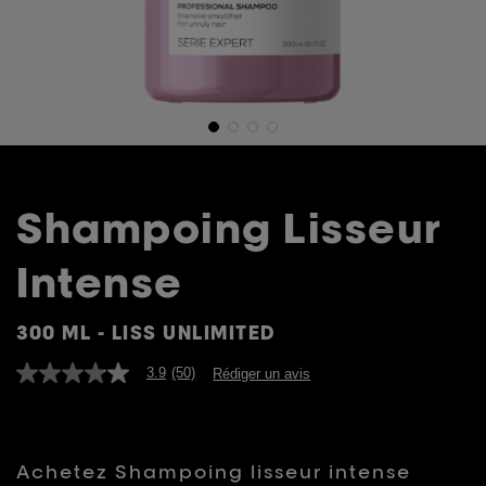
Shampoing Lisseur
Intense
300 ML - LISS UNLIMITED
3.9
(50)
Rédiger un avis
3.9
étoiles
sur
5,
valeur
de
Achetez
Shampoing lisseur intense
la