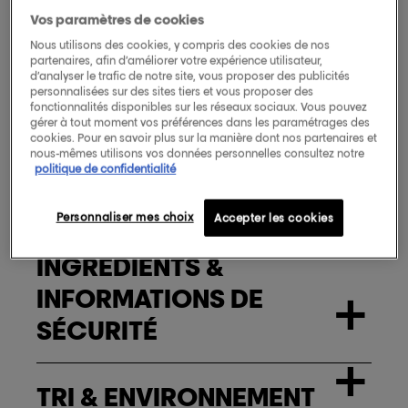
−
TYPE DE CHEVEUX
Vos paramètres de cookies
Nous utilisons des cookies, y compris des cookies de nos
partenaires, afin d’améliorer votre expérience utilisateur,
d’analyser le trafic de notre site, vous proposer des publicités
Cheveux indisciplinés
personnalisées sur des sites tiers et vous proposer des
fonctionnalités disponibles sur les réseaux sociaux. Vous pouvez
gérer à tout moment vos préférences dans les paramétrages des
Cheveux lissés
cookies. Pour en savoir plus sur la manière dont nos partenaires et
nous-mêmes utilisons vos données personnelles consultez notre
+
politique de confidentialité
RÉSULTATS
Personnaliser mes choix
Accepter les cookies
INGRÉDIENTS &
INFORMATIONS DE
+
SÉCURITÉ
+
TRI & ENVIRONNEMENT