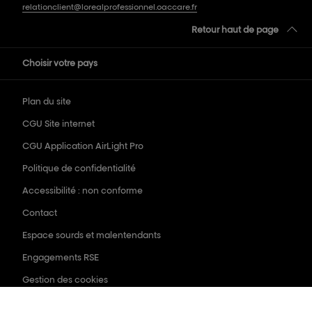
relationclient@lorealprofessionnel.oaccare.fr
Retour haut de page
Choisir votre pays
Plan du site
CGU Site internet
CGU Application AirLight Pro
Politique de confidentialité
Accessibilité : non conforme
Contact
Espace sourds et malentendants
Engagements RSE
Gestion des cookies
Olapic