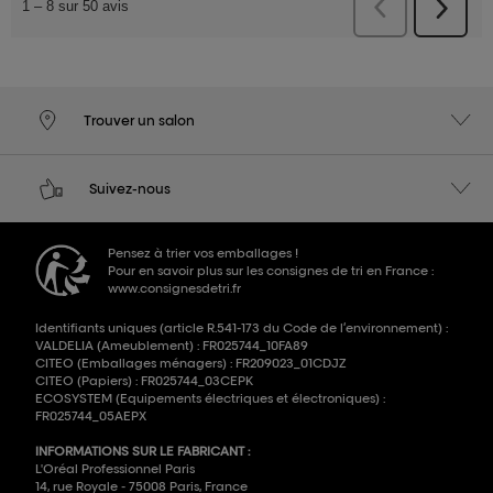
Trouver un salon
Suivez-nous
Pensez à trier vos emballages !
Pour en savoir plus sur les consignes de tri en France :
www.consignesdetri.fr
Identifiants uniques (article R.541-173 du Code de l’environnement) :
VALDELIA (Ameublement) : FR025744_10FA89
CITEO (Emballages ménagers) : FR209023_01CDJZ
CITEO (Papiers) : FR025744_03CEPK
ECOSYSTEM (Equipements électriques et électroniques) :
FR025744_05AEPX
INFORMATIONS SUR LE FABRICANT :
L'Oréal Professionnel Paris
14, rue Royale - 75008 Paris, France