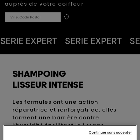
auprès de votre coiffeur
note
moyenne.
Read
50
Reviews.
Lien
sur
SERIE EXPERT
SERIE EXPERT
SE
la
même
RIE EXPERT
SERIE EXPERT
page.
SHAMPOING
LISSEUR INTENSE
Les formules ont une action
réparatrice et renforçatrice, elles
forment une barrière contre
l’humidité facilitant le lissage.
Continuer sans accepter