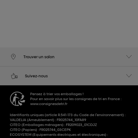
Trouver un salon
Suivez-nous
Pensez à trier vos emballages !
Pour en savoir plus sur les consignes de tri en France :
www.consignesdetri.fr
Identifiants uniques (article R.541-173 du Code de l’environnement) :
VALDELIA (Ameublement) : FR025744_10FA89
CITEO (Emballages ménagers) : FR209023_01CDJZ
CITEO (Papiers) : FR025744_03CEPK
ECOSYSTEM (Equipements électriques et électroniques) :