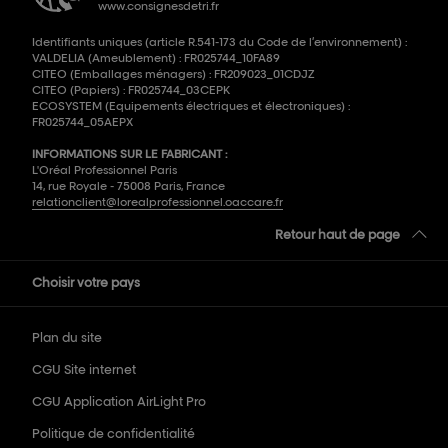
www.consignesdetri.fr
Identifiants uniques (article R.541-173 du Code de l’environnement) :
VALDELIA (Ameublement) : FR025744_10FA89
CITEO (Emballages ménagers) : FR209023_01CDJZ
CITEO (Papiers) : FR025744_03CEPK
ECOSYSTEM (Equipements électriques et électroniques) :
FR025744_05AEPX
INFORMATIONS SUR LE FABRICANT :
L'Oréal Professionnel Paris
14, rue Royale - 75008 Paris, France
relationclient@lorealprofessionnel.oaccare.fr
Retour haut de page
Choisir votre pays
Plan du site
CGU Site internet
CGU Application AirLight Pro
Politique de confidentialité