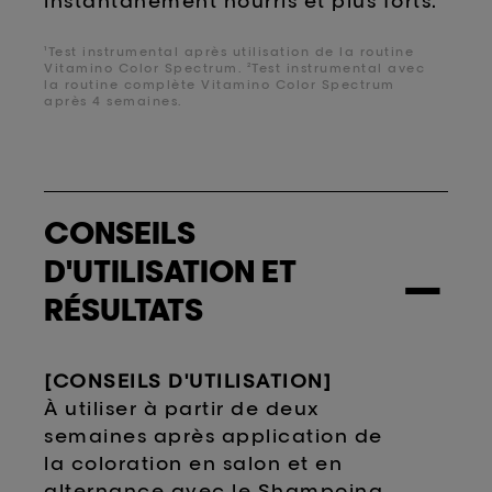
instantanément nourris et plus forts.
¹Test instrumental après utilisation de la routine
Vitamino Color Spectrum. ²Test instrumental avec
la routine complète Vitamino Color Spectrum
après 4 semaines.
CONSEILS
D'UTILISATION ET
−
RÉSULTATS
[CONSEILS D'UTILISATION]
À utiliser à partir de deux
semaines après application de
la coloration en salon et en
alternance avec le Shampoing