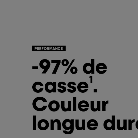
PERFORMANCE
-97% de
casse
.​
1
Couleur
longue du