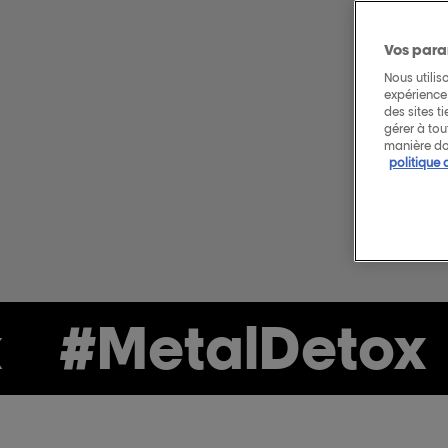
Vos para
Nous utilis
expérience 
des sites t
gérer à to
manière do
politique 
#MetalDetox
#