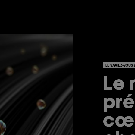
LE SAVIEZ-VOUS 
Le 
pré
cœ