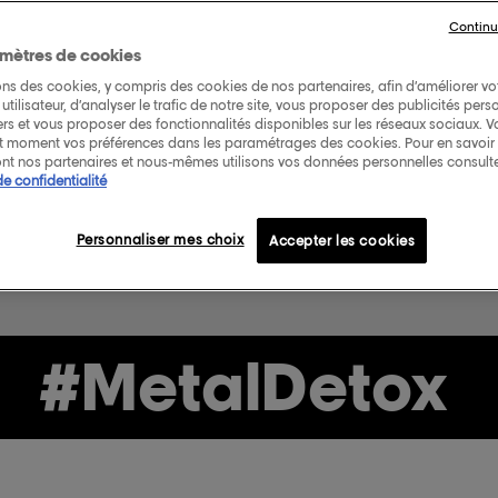
& préser
Continu
mètres de cookies
ons des cookies, y compris des cookies de nos partenaires, afin d’améliorer vo
TROUVER UN SAL
utilisateur, d’analyser le trafic de notre site, vous proposer des publicités pers
iers et vous proposer des fonctionnalités disponibles sur les réseaux sociaux. 
ut moment vos préférences dans les paramétrages des cookies. Pour en savoir p
TROUVER UN SA
nt nos partenaires et nous-mêmes utilisons vos données personnelles consult
de confidentialité
Personnaliser mes choix
Accepter les cookies
MetalDetox
#M