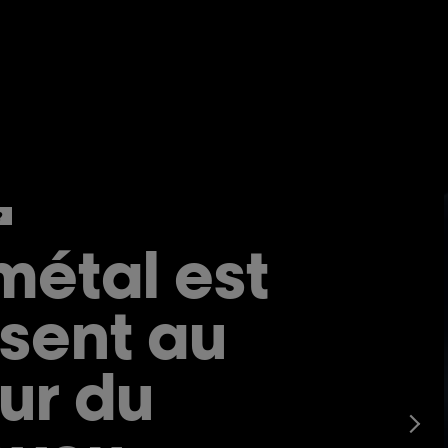
?
métal est
sent au
ur du