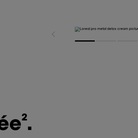
rée
.
2