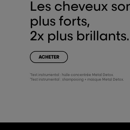
Les cheveux so
plus forts,​
2x plus brillants.
ACHETER
ACHETER
1
Test instrumental : huile concentrée Metal Detox​.
2
Test instrumental : shampooing + masque Metal Detox.