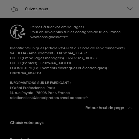
Suivez-nous
Pensez à trier vos emballages !
Pour en savoir plus sur les consignes de tri en France :
www.consignesdetri.fr
Identifiants uniques (article R.541-173 du Code de l’environnement) :
VALDELIA (Ameublement) : FR025744_10FA89
CITEO (Emballages ménagers) : FR209023_01CDJZ
CITEO (Papiers) : FR025744_03CEPK
ECOSYSTEM (Equipements électriques et électroniques) :
FR025744_05AEPX
INFORMATIONS SUR LE FABRICANT :
L'Oréal Professionnel Paris
14, rue Royale - 75008 Paris, France
relationclient@lorealprofessionnel.oaccare.fr
Retour haut de page
Choisir votre pays