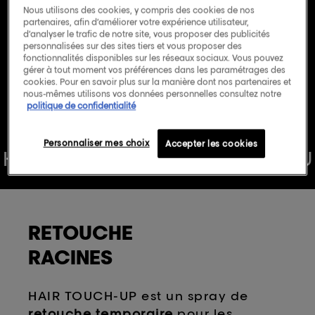
sur
Nous utilisons des cookies, y compris des cookies de nos
5,
partenaires, afin d’améliorer votre expérience utilisateur,
valeur
d’analyser le trafic de notre site, vous proposer des publicités
de
Achetez
Retouche Racines Hair
personnalisées sur des sites tiers et vous proposer des
la
Touch-up Chatain
auprès de votre
fonctionnalités disponibles sur les réseaux sociaux. Vous pouvez
note
moyenne.
gérer à tout moment vos préférences dans les paramétrages des
coiffeur
Read
cookies. Pour en savoir plus sur la manière dont nos partenaires et
3
nous-mêmes utilisons vos données personnelles consultez notre
Reviews.
politique de confidentialité
Lien
sur
la
Personnaliser mes choix
Accepter les cookies
même
HAIR TOUCH UP
HAIR TOUCH U
page.
P
HAIR TOUCH UP
HAIR TOUC
H UP
RETOUCHE
RACINES
HAIR TOUCH-UP est un spray de
retouche temporaire
pour les