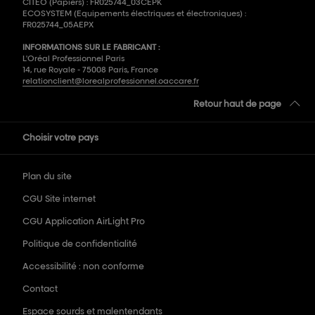
CITEO (Papiers) : FR025744_03CEPK
ECOSYSTEM (Equipements électriques et électroniques) :
FR025744_05AEPX
INFORMATIONS SUR LE FABRICANT :
L'Oréal Professionnel Paris
14, rue Royale - 75008 Paris, France
relationclient@lorealprofessionnel.oaccare.fr
Retour haut de page
Choisir votre pays
Plan du site
CGU Site internet
CGU Application AirLight Pro
Politique de confidentialité
Accessibilité : non conforme
Contact
Espace sourds et malentendants