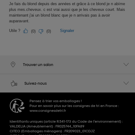
Trouver un salon
Suivez-nous
Pensez à trier vos emballages !
Pour en savoir plus sur les consignes de tri en France :
www.consignesdetri.fr
Identifiants uniques (article R.541-173 du Code de l’environnement) :
VALDELIA (Ameublement) : FR025744_10FA89
CITEO (Emballages ménagers) : FR209023_01CDJZ