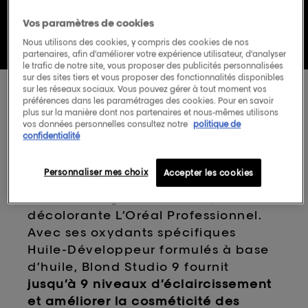
valeur
de
Vos paramètres de cookies
la
BLOND STUDIO
BLOND STUDI
Nous utilisons des cookies, y compris des cookies de nos
note
moyenne.
partenaires, afin d’améliorer votre expérience utilisateur, d’analyser
O
BLOND STUDIO
BLOND STU
Read
le trafic de notre site, vous proposer des publicités personnalisées
3
DIO
sur des sites tiers et vous proposer des fonctionnalités disponibles
Reviews.
sur les réseaux sociaux. Vous pouvez gérer à tout moment vos
Lien
préférences dans les paramétrages des cookies. Pour en savoir
BLOND STUDIO 9
sur
plus sur la manière dont nos partenaires et nous-mêmes utilisons
la
vos données personnelles consultez notre
politique de
POUDRE
même
confidentialité
page.
ÉCLAIRCISSANTE
Personnaliser mes choix
Accepter les cookies
La nouvelle génération de poudre
décolorante L’Oréal Professionnel.
Avec ses oxydants spécifiques
Huile-Développeur formulés à base
d’huile, Blond Studio 9 fournit
jusqu’à 9 niveaux d’éclaircissement
et améliorer la cosméticité des