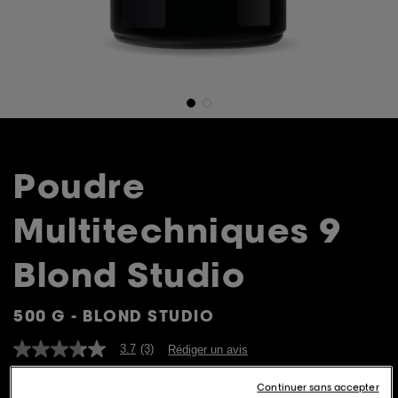
Poudre
Multitechniques 9
Blond Studio
500 G - BLOND STUDIO
3.7
(3)
Rédiger un avis
3.7
étoiles
sur
Continuer sans accepter
5,