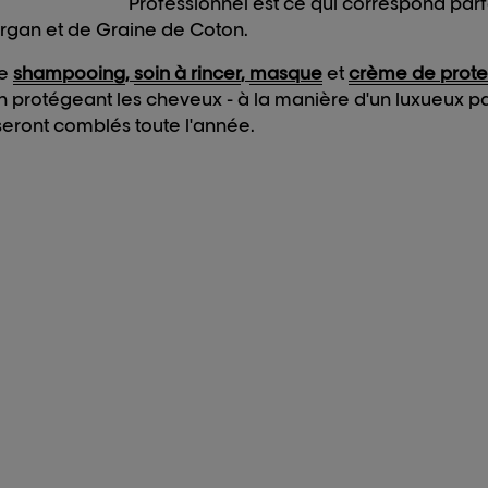
Professionnel est ce qui correspond pa
'Argan et de Graine de Coton.
de
shampooing
,
soin à rincer
,
masque
et
crème de prote
en protégeant les cheveux - à la manière d'un luxueux 
seront comblés toute l'année.