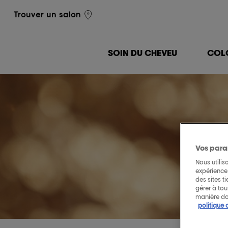
L'Oréal Professionnel
Trouver un salon
SOIN DU CHEVEU
COL
Vos para
Nous utilis
expérience 
des sites t
gérer à to
manière do
politique 