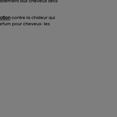
rfaitement aux cheveux secs
ction
contre la chaleur qui
parfum pour cheveux- les