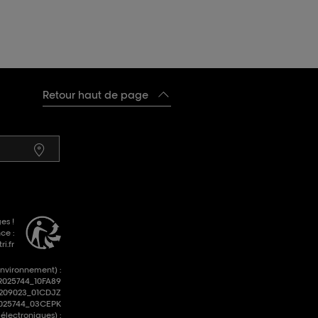
Retour haut de page
es !
ce :
i.fr
environnement) :
R025744_10FA89
R209023_01CDJZ
FR025744_03CEPK
lectroniques) :