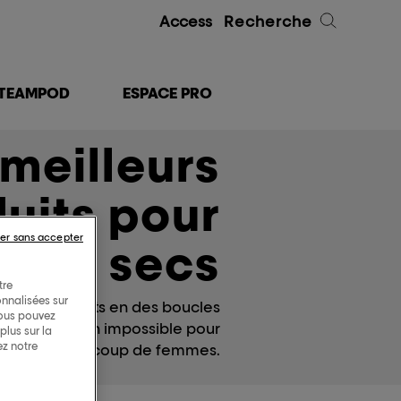
Access
Recherche
TEAMPOD
ESPACE PRO
 meilleurs
uits pour
er sans accepter
veux secs
tre
onnalisées sur
cs et cassants en des boucles
Vous pouvez
e être mission impossible pour
lus sur la
ez notre
beaucoup de femmes.