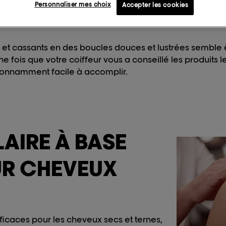
Personnaliser mes choix
Accepter les cookies
et cassants en des boucles douces et lustrées semble 
ois que votre coiffeur vous a conseillé les produits le
étonnamment facile à accomplir.
LAIRE À BASE
UR CHEVEUX
fficaces pour les cheveux secs et ternes,