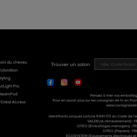
Soin du cheveu
Trouver un salon
Coloration
tyling
irLight Pro
SteamPod
Pensez à trier vos emballag
Pour en savoir plus sur les consignes de tri en Fran
L'Oréal Access
www.consignesdetr
Identifiants uniques (article R.541-173 du Code de l’
VALDELIA (Ameublement) : F
CITEO (Emballages ménagers) : F
CITEO (Papiers) : 
ECOSYSTEM (Equipements électriques et é