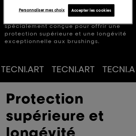
L'Oréal Professionnel | Tecni.art
Lien
sur
Flex Blowdry est une crème multi-
Personnaliser mes choix
Accepter les cookies
la
bénéfices légère à mémoire de forme,
même
page.
spécialement conçue pour offrir une
protection supérieure et une longévité
exceptionnelle aux brushings.
TECNI.ART
TECNI.ART
TECNI.A
RT
TECNI.ART
Protection
supérieure et
longévité