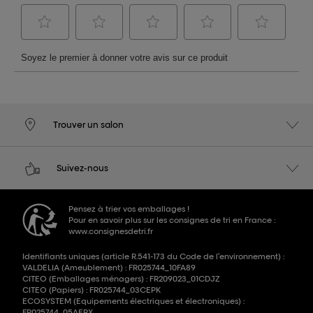
Trouver un salon
Suivez-nous
Pensez à trier vos emballages !
Pour en savoir plus sur les consignes de tri en France :
www.consignesdetri.fr
Identifiants uniques (article R.541-173 du Code de l’environnement) :
VALDELIA (Ameublement) : FR025744_10FA89
CITEO (Emballages ménagers) : FR209023_01CDJZ
CITEO (Papiers) : FR025744_03CEPK
ECOSYSTEM (Equipements électriques et électroniques) :
FR025744_05AEPX