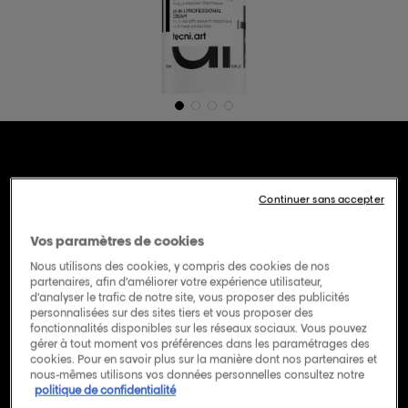
Flex Blowdry -
Continuer sans accepter
Crème Multi-
Vos paramètres de cookies
Bénéfices
Nous utilisons des cookies, y compris des cookies de nos
partenaires, afin d’améliorer votre expérience utilisateur,
d’analyser le trafic de notre site, vous proposer des publicités
personnalisées sur des sites tiers et vous proposer des
150 ML - Tecni.art
fonctionnalités disponibles sur les réseaux sociaux. Vous pouvez
gérer à tout moment vos préférences dans les paramétrages des
(0)
Rédiger un avis
cookies. Pour en savoir plus sur la manière dont nos partenaires et
Aucune
nous-mêmes utilisons vos données personnelles consultez notre
valeur
politique de confidentialité
de
notation