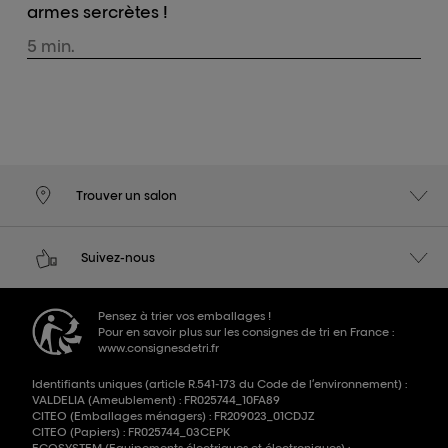
armes sercrètes !
5 min.
Trouver un salon
Suivez-nous
Pensez à trier vos emballages !
Pour en savoir plus sur les consignes de tri en France :
www.consignesdetri.fr
Identifiants uniques (article R.541-173 du Code de l’environnement) :
VALDELIA (Ameublement) : FR025744_10FA89
CITEO (Emballages ménagers) : FR209023_01CDJZ
CITEO (Papiers) : FR025744_03CEPK