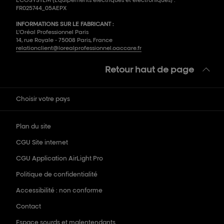
ECOSYSTEM (Equipements électriques et électroniques) :
FR025744_05AEPX
INFORMATIONS SUR LE FABRICANT :
L'Oréal Professionnel Paris
14, rue Royale - 75008 Paris, France
relationclient@lorealprofessionnel.oaccare.fr
Retour haut de page
Choisir votre pays
Plan du site
CGU Site internet
CGU Application AirLight Pro
Politique de confidentialité
Accessibilité : non conforme
Contact
Espace sourds et malentendants