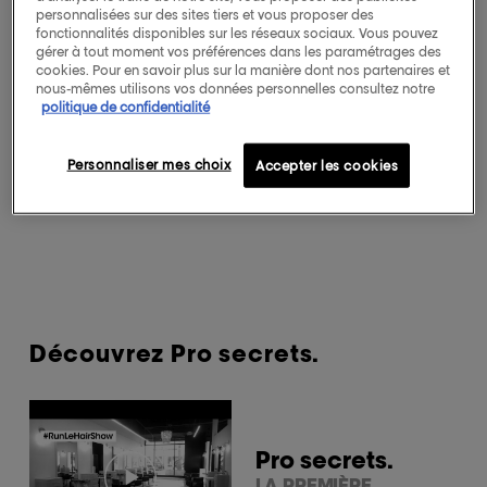
personnalisées sur des sites tiers et vous proposer des
fonctionnalités disponibles sur les réseaux sociaux. Vous pouvez
gérer à tout moment vos préférences dans les paramétrages des
cookies. Pour en savoir plus sur la manière dont nos partenaires et
Pro secrets.
nous-mêmes utilisons vos données personnelles consultez notre
politique de confidentialité
Venez rencontrer des professionnels du
monde entier qui vous feront part de leurs
Personnaliser mes choix
Accepter les cookies
conseils et astuces d'experts.
Découvrez Pro secrets.
Pro secrets.
LA PREMIÈRE.