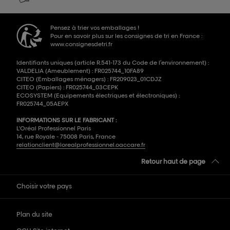
Pensez à trier vos emballages !
Pour en savoir plus sur les consignes de tri en France :
www.consignesdetri.fr
Identifiants uniques (article R.541-173 du Code de l’environnement) :
VALDELIA (Ameublement) : FR025744_10FA89
CITEO (Emballages ménagers) : FR209023_01CDJZ
CITEO (Papiers) : FR025744_03CEPK
ECOSYSTEM (Equipements électriques et électroniques) :
FR025744_05AEPX
INFORMATIONS SUR LE FABRICANT :
L'Oréal Professionnel Paris
14, rue Royale - 75008 Paris, France
relationclient@lorealprofessionnel.oaccare.fr
Retour haut de page
Choisir votre pays
Plan du site