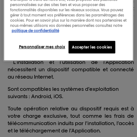
vous invitons à Nous informer de toute utilisation
personnalisées sur des sites tiers et vous proposer des
frauduleuse dont vous pourriez éventuellement
fonctionnalités disponibles sur les réseaux sociaux. Vous pouvez
avoir connaissance. Par ailleurs, en cas de non-
gérer à tout moment vos préférences dans les paramétrages des
cookies. Pour en savoir plus sur la manière dont nos partenaires et
respect des règles décrites dans les présentes
nous-mêmes utilisons vos données personnelles consultez notre
Conditions d’Utilisation, Nous nous réservons le
politique de confidentialité
droit de suspendre votre accès.
Personnaliser mes choix
Accepter les cookies
c.
Sur quel dispositif
?
L’installation et l’utilisation de l’Application
nécessitent un dispositif compatible et connecté
au réseau Internet.
Sont compatibles les systèmes d’exploitation
suivants : Android, iOS.
Toute opération relative au dispositif requis est à
votre charge exclusive, tout comme les frais de
télécommunication induits par l’installation, l’accès
et le téléchargement de l’Application.